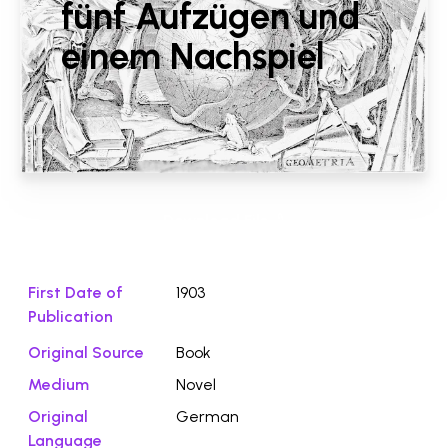
fünf Aufzügen und
einem Nachspiel
Download File ⭛
First Date of
1903
Publication
Original Source
Book
Medium
Novel
Original
German
Language