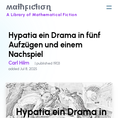
ʍαƚħϝιƈƚισɳ
A Library of Mathematical Fiction
Hypatia ein Drama in fünf
Aufzügen und einem
Nachspiel
Carl Hilm
| published 1903
added Jul 8, 2025
Hypatia ein Drama in